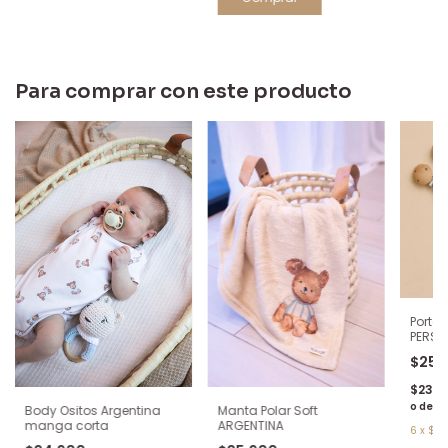
Para comprar con este producto
Porta
PERSO
5 día
$25.
$23.3
o depó
Body Ositos Argentina
Manta Polar Soft
manga corta
ARGENTINA
6
x
$4.3