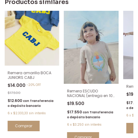
Productos similares
Remera amarilla BOCA
JUNIORS CABJ
$14.000
-
20
%
OFF
Remer
Remera ESCUDO
$17.500
$19.
NACIONAL (entrega en 10
dias)
$12.600
con
Transferencia
$17.5
$19.500
o depósito bancario
o depó
$17.550
con
Transferencia
6
x
$2.333,33
sin interés
6
x
$3.
o depósito bancario
6
x
$3.250
sin interés
Comprar
C
Comprar