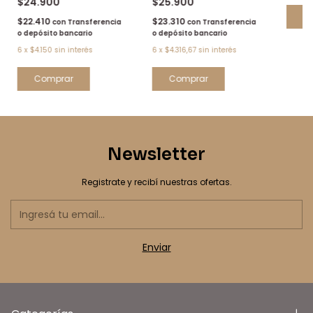
$24.900
$25.900
$22.410
$23.310
con
Transferencia
con
Transferencia
o depósito bancario
o depósito bancario
6
x
$4.150
sin interés
6
x
$4.316,67
sin interés
Comprar
Newsletter
Registrate y recibí nuestras ofertas.