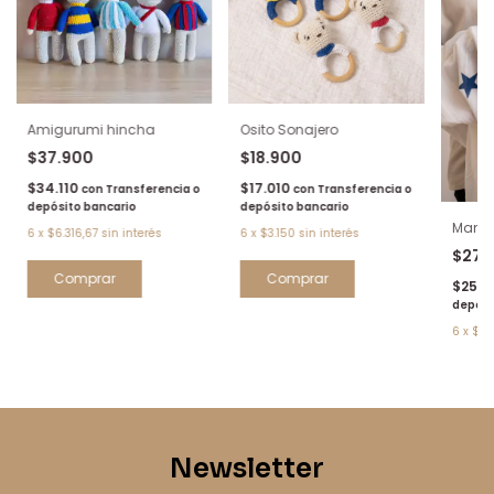
Amigurumi hincha
Osito Sonajero
$37.900
$18.900
$34.110
$17.010
con
Transferencia o
con
Transferencia o
depósito bancario
depósito bancario
Manta
6
x
$6.316,67
sin interés
6
x
$3.150
sin interés
$27.
Comprar
Comprar
$25.1
depósi
6
x
$4.
Newsletter