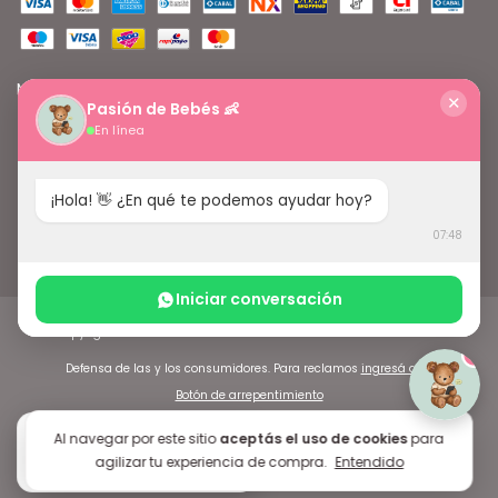
Medios de envío
✕
Pasión de Bebés 👶
En línea
¡Hola! 👋 ¿En qué te podemos ayudar hoy?
07:48
Iniciar conversación
Copyright Pasión de Bebés - 2026. Todos los derechos reservados.
1
Defensa de las y los consumidores. Para reclamos
ingresá acá.
Botón de arrepentimiento
5.0
Al navegar por este sitio
aceptás el uso de cookies
para
G
o
o
g
l
e
agilizar tu experiencia de compra.
Entendido
★★★★★
+150 reseñas