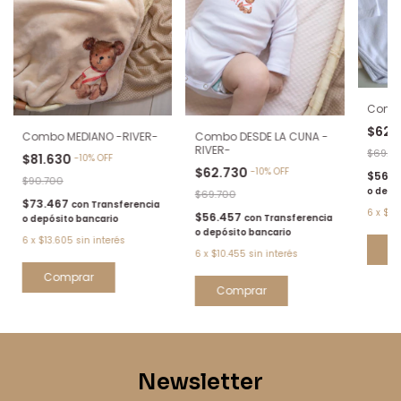
Combo
$62.
Combo MEDIANO -RIVER-
Combo DESDE LA CUNA -
RIVER-
$69.7
$81.630
-
10
%
OFF
$62.730
-
10
%
OFF
$56.
$90.700
o depó
$69.700
$73.467
con
Transferencia
6
x
$10
$56.457
con
Transferencia
o depósito bancario
o depósito bancario
6
x
$13.605
sin interés
C
6
x
$10.455
sin interés
Comprar
Comprar
Newsletter