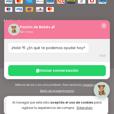
Medios de envío
✕
Pasión de Bebés 👶
En línea
¡Hola! 👋 ¿En qué te podemos ayudar hoy?
14:58
Iniciar conversación
Copyright Pasión de Bebés - 2026. Todos los derechos reservados.
1
Defensa de las y los consumidores. Para reclamos
ingresá acá.
Botón de arrepentimiento
5.0
Al navegar por este sitio
aceptás el uso de cookies
para
G
o
o
g
l
e
agilizar tu experiencia de compra.
Entendido
★★★★★
+150 reseñas