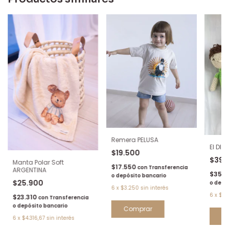
Remera PELUSA
El DIB
$19.500
$39.
Manta Polar Soft
$17.550
con
Transferencia
ARGENTINA
$35.9
o depósito bancario
$25.900
o depó
6
x
$3.250
sin interés
6
x
$6.
$23.310
con
Transferencia
o depósito bancario
Comprar
6
x
$4.316,67
sin interés