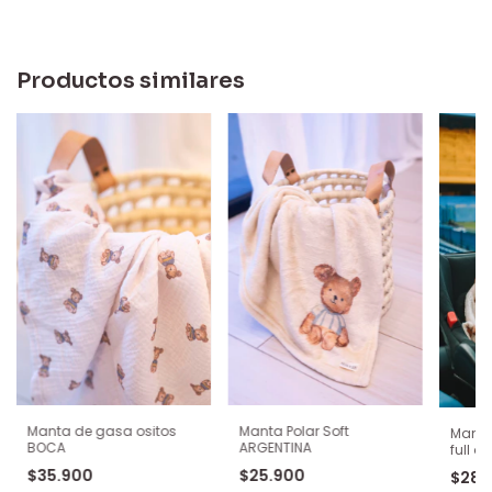
Productos similares
Manta de gasa ositos
Manta Polar Soft
Manta
BOCA
ARGENTINA
full os
$35.900
$25.900
$28.