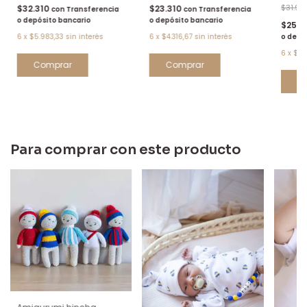
$31.90
$32.310
$23.310
con
Transferencia
con
Transferencia
o depósito bancario
o depósito bancario
$25.8
o depó
6
x
$5.983,33
sin interés
6
x
$4.316,67
sin interés
6
x
$4.
Para comprar con este producto