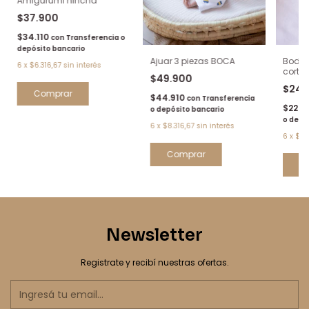
Amigurumi hincha
$37.900
$34.110
con
Transferencia o
depósito bancario
Ajuar 3 piezas BOCA
Body 
6
x
$6.316,67
sin interés
corta
$49.900
$24.
Comprar
$44.910
con
Transferencia
$22.4
o depósito bancario
o depó
6
x
$8.316,67
sin interés
6
x
$4.
C
Newsletter
Registrate y recibí nuestras ofertas.