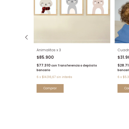
Animalitos x 3
Cuadr
$85.900
$31.
$77.310
$28.7
con
Transferencia o depósito
bancario
bancar
6
x
$14.316,67
sin interés
6
x
$5.3
o depósito