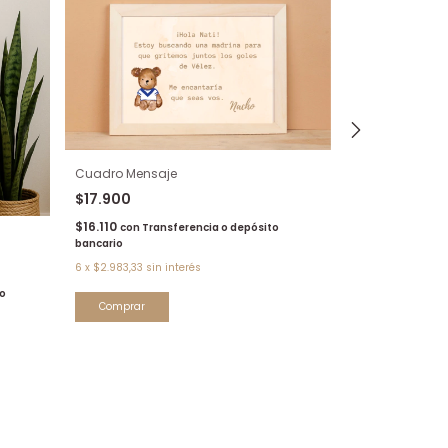
Cuadro Mensaje
$17.900
$16.110
con
Transferencia o depósito
Cuadro Desde 
bancario
$31.900
6
x
$2.983,33
sin interés
$28.710
o
con
Tra
bancario
6
x
$5.316,67
sin i
Comprar