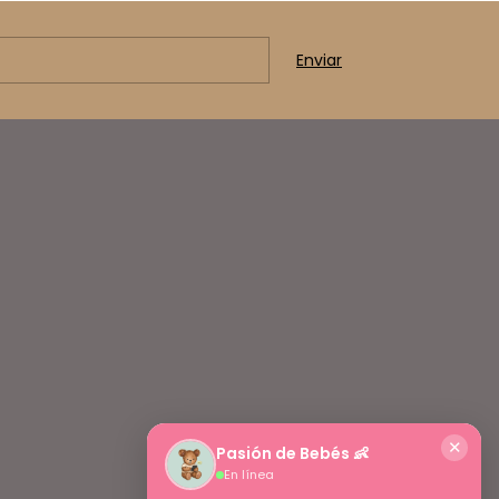
✕
Pasión de Bebés 👶
En línea