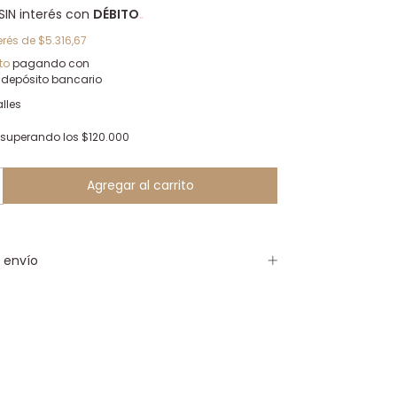
SIN interés con
DÉBITO
erés de
$5.316,67
to
pagando con
 depósito bancario
lles
superando los
$120.000
 envío