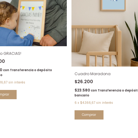
o GRACIAS!
900
10
con
Transferencia o depósito
Cuadro Maradona
io
$26.200
16,67
sin interés
$23.580
con
Transferencia o depósit
bancario
6
x
$4.366,67
sin interés