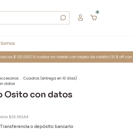
0
 Somos
 120.000 | 6 cuotas sin interés con tarjeta de crédito | 10 % off con transfe
accesorios
.
Cuadros (entrega en 10 días)
.
on datos
 Osito con datos
estos
$26.363,64
Transferencia o depósito bancario