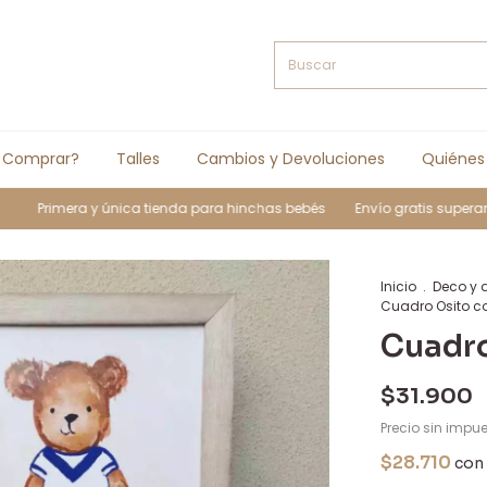
 Comprar?
Talles
Cambios y Devoluciones
Quiénes
rimera y única tienda para hinchas bebés
Envío gratis superando los $
Inicio
.
Deco y 
Cuadro Osito c
Cuadro
$31.900
Precio sin impu
$28.710
con